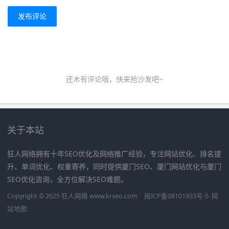
发布评论
还木有评论哦，快来抢沙发吧~
关于本站
狂人网络拥有十年SEO优化及网络推广经验，专注网站优化、排名提
升、单词优化、权重寄养，同时提供厦门SEO、厦门网站优化与厦门
SEO优化咨询，全方位解决SEO难题。
Copyright © 2025 狂人网络 www.krseo.com
闽ICP备08101933号-5
网
站地图