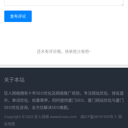
发布评论
还木有评论哦，快来抢沙发吧~
关于本站
狂人网络拥有十年SEO优化及网络推广经验，专注网站优化、排名提
升、单词优化、权重寄养，同时提供厦门SEO、厦门网站优化与厦门
SEO优化咨询，全方位解决SEO难题。
Copyright © 2025 狂人网络 www.krseo.com
闽ICP备08101933号-5
网
站地图